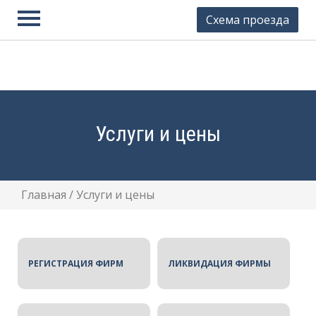
Схема проезда
Юстион
Контакты
Регистрация фирмы
Ликвидация фирмы
Услуги и цены
Внесение изменений
Юридические адреса
Главная
/
Услуги и цены
Готовые фирмы
Банкротство
Бухгалтерские услуги
РЕГИСТРАЦИЯ ФИРМ
ЛИКВИДАЦИЯ ФИРМЫ
Регистрация ИП
Закрытие ИП