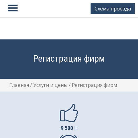
Схема проезда
Юстион
Контакты
Регистрация фирмы
Ликвидация фирмы
Регистрация фирм
Внесение изменений
Юридические адреса
Главная
/
Услуги и цены
/
Регистрация фирм
Готовые фирмы
Банкротство
Бухгалтерские услуги
Регистрация ИП
9 500
Закрытие ИП